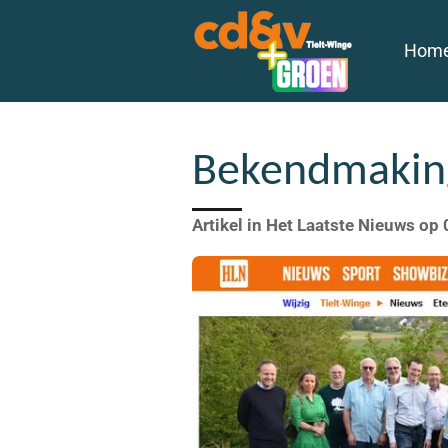
Ga
Hom
direct
naar
de
hoofdinhoud
Bekendmaking
Artikel in Het Laatste Nieuws op