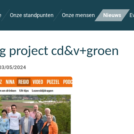
e
Onze standpunten
Onze mensen
Nieuws
E
 project cd&v+groen
 03/05/2024